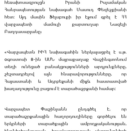
հեռախոսազրույցն Իրանի Իսլամական
Հանրապետության նախագահ Մասուդ Փեզեշքիանի
հետ։ Այդ մասին Ֆեյսբուքի իր էջում գրել է ՀՀ
վարչապետի մամուլի քարտուղար Նազելի
Բաղդասարյանը:
«Վարչապետն ԻԻՀ նախագահին ներկայացրել է ս.թ.
օգոստոսի 8-ին ԱՄՆ մայրաքաղաք Վաշինգտոնում
տեղի ունեցած բանակցությունների արդյունքները,
շեշտադրելով այն հնարավորությունները, որ
Հայաստանի և Ադրբեջանի միջև հաստատված
խաղաղությունը բացում է տարածաշրջանի համար։
Վարչապետ Փաշինյանն ընդգծել է, որ
տարածաշրջանային հաղորդուղիները գործելու են
երկրների տարածքային ամբողջականության,
ինքնիշխանության, իրավազորության սկզբունքների