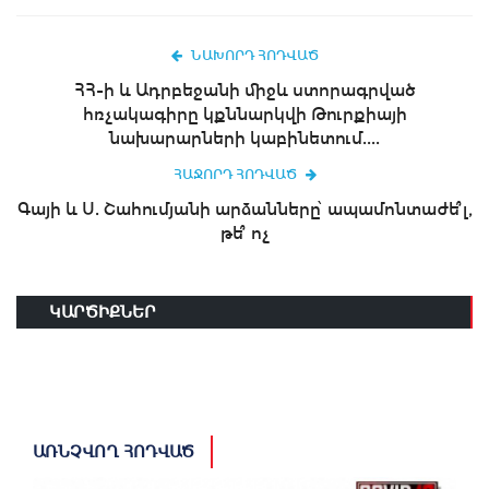
ՆԱԽՈՐԴ ՀՈԴՎԱԾ
ՀՀ-ի և Ադրբեջանի միջև ստորագրված
հռչակագիրը կքննարկվի Թուրքիայի
նախարարների կաբինետում....
ՀԱՋՈՐԴ ՀՈԴՎԱԾ
Գայի և Ս. Շահումյանի արձանները՝ ապամոնտաժե՞լ,
թե՞ ոչ
ԿԱՐԾԻՔՆԵՐ
ԱՌՆՉՎՈՂ ՀՈԴՎԱԾ