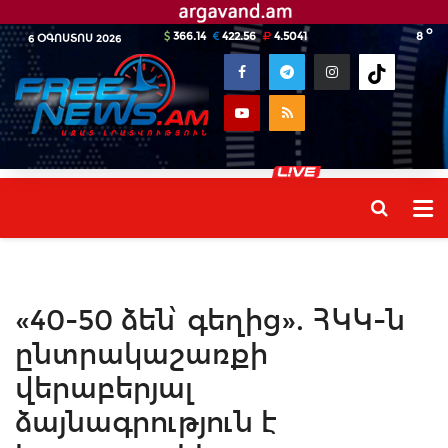
o
366.14
422.56
4.5041
8
6 ՕԳՈՍՏՈՍ 2026
«40-50 ձեն՝ գեղից». ՀԿԿ-ն
ընտրակաշառքի
վերաբերյալ
ձայնագրություն է