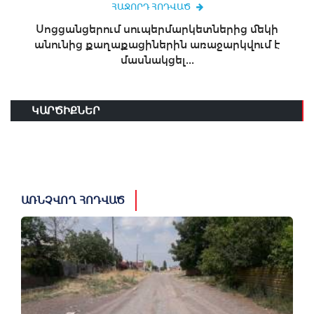
ՀԱՋՈՐԴ ՀՈԴՎԱԾ
Սոցցանցերում սուպերմարկետներից մեկի
անունից քաղաքացիներին առաջարկվում է
մասնակցել...
ԿԱՐԾԻՔՆԵՐ
ԱՌՆՉՎՈՂ ՀՈԴՎԱԾ