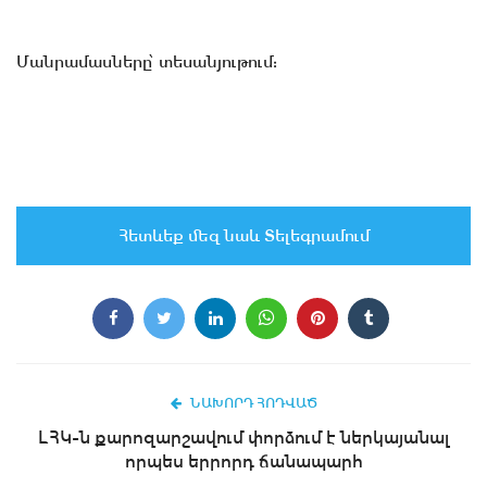
Մանրամասները՝ տեսանյութում:
Հետևեք մեզ նաև Տելեգրամում
ՆԱԽՈՐԴ ՀՈԴՎԱԾ
ԼՀԿ-ն քարոզարշավում փորձում է ներկայանալ
որպես երրորդ ճանապարհ