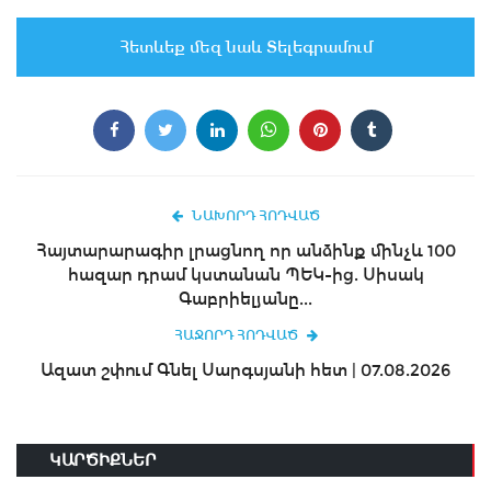
Հետևեք մեզ նաև Տելեգրամում
ՆԱԽՈՐԴ ՀՈԴՎԱԾ
Հայտարարագիր լրացնող որ անձինք մինչև 100
հազար դրամ կստանան ՊԵԿ-ից. Սիսակ
Գաբրիելյանը...
ՀԱՋՈՐԴ ՀՈԴՎԱԾ
Ազատ շփում Գնել Սարգսյանի հետ | 07.08.2026
ԿԱՐԾԻՔՆԵՐ