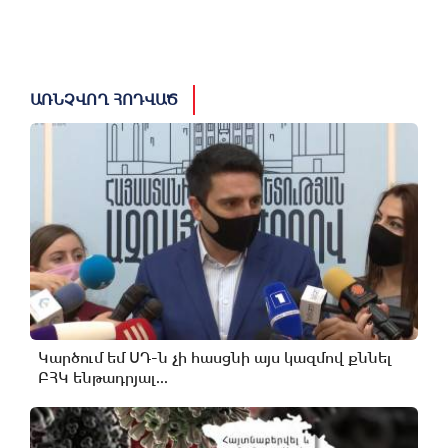
ԱՌՆՉՎՈՂ ՀՈԴՎԱԾ
Կարծում եմ ՍԴ-ն չի հասցնի այս կազմով քննել
ԲՀԿ ենթադրյալ...