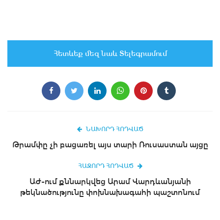
Հետևեք մեզ նաև Տելեգրամում
ՆԱԽՈՐԴ ՀՈԴՎԱԾ
Թրամփը չի բացառել այս տարի Ռուսաստան այցը
ՀԱՋՈՐԴ ՀՈԴՎԱԾ
ԱԺ-ում քննարկվեց Արամ Վարդևանյանի
թեկնածությունը փոխնախագահի պաշտոնում