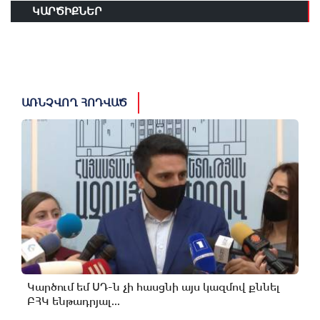
ԿԱՐԾԻՔՆԵՐ
ԱՌՆՉՎՈՂ ՀՈԴՎԱԾ
Կարծում եմ ՍԴ-ն չի հասցնի այս կազմով քննել
ԲՀԿ ենթադրյալ...