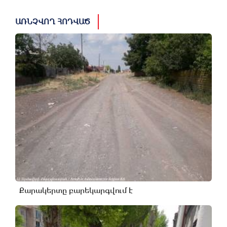
ԱՌՆՉՎՈՂ ՀՈԴՎԱԾ
Քարակերտը բարեկարգվում է