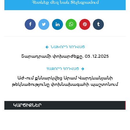
Հետևեք մեզ նաև Տելեգրամում
ՆԱԽՈՐԴ ՀՈԴՎԱԾ
Տարադրամի փոխարժեքը. 03․12.2025
ՀԱՋՈՐԴ ՀՈԴՎԱԾ
ԱԺ-ում քննարկվեց Արամ Վարդևանյանի
թեկնածությունը փոխնախագահի պաշտոնում
ԿԱՐԾԻՔՆԵՐ