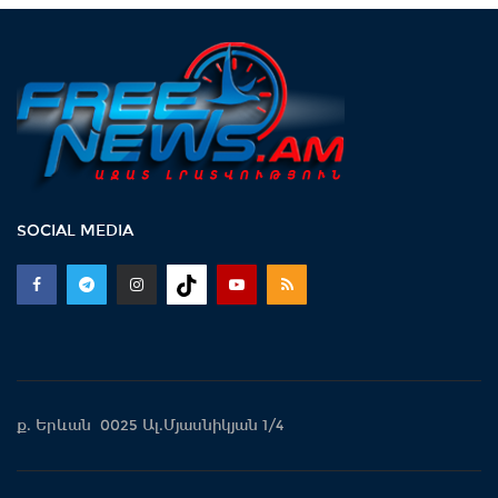
16:38 -
Տաթև համայնքի նախկին
ղեկավար Մուրադ Սիմոնյանից
կբռնագանձվի...
16:07 -
ՀԷՑ-ում հաշվիչների գնման
SOCIAL MEDIA
մրցույթից 500 մլն դրամից ավելի...
15:30 -
Փաշինյան․ ՌԴ
սահմանափակումները վնասում են
ԵԱՏՄ-ի ընկալմանը...
ք. Երևան 0025 Ալ.Մյասնիկյան 1/4
14:32 -
ՌԴ-ի կողմից 5 միլիարդի զենքի
վաճառքն Ադրբեջանին Հայաստանի...