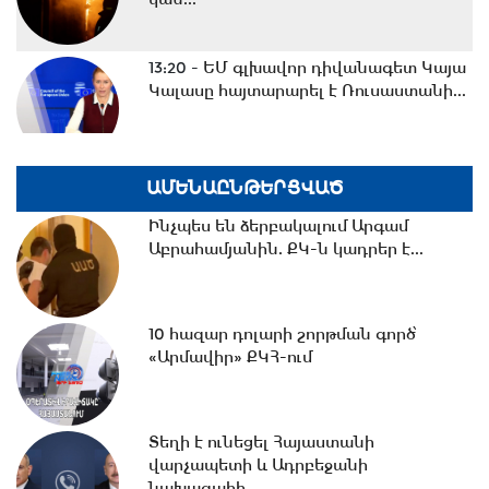
13:20 -
ԵՄ գլխավոր դիվանագետ Կայա
Կալասը հայտարարել է Ռուսաստանի...
13:01 -
Ինչպես են ձերբակալում Արգամ
ԱՄԵՆԱԸՆԹԵՐՑՎԱԾ
Աբրահամյանին. ՔԿ-ն կադրեր է...
Ինչպես են ձերբակալում Արգամ
Աբրահամյանին. ՔԿ-ն կադրեր է...
12:22 -
Տեղի է ունեցել Հայաստանի
վարչապետի և Ադրբեջանի
10 հազար դոլարի շորթման գործ՝
նախագահի...
«Արմավիր» ՔԿՀ-ում
10:48 -
Հիդրոօդերևութաբանության
կենտրոնը կանխատեսել է լոլիկի,
Տեղի է ունեցել Հայաստանի
կաղամբի...
վարչապետի և Ադրբեջանի
նախագահի...