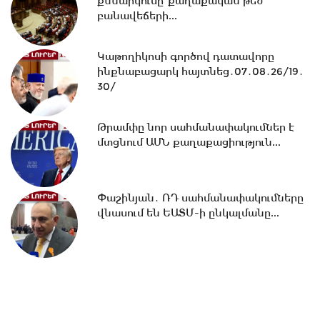
քննարկումը՝ քաղաքական թեժ
19:02 -
Շվեդիայի Ռիկսդագի խոսնակը
բանավեճերի...
շնորհավորել է Ռուբեն Ռուբինյանին՝...
Կաթողիկոսի գործով դատավորը
ինքնաբացարկ հայտնեց․07․08․26/19․
18:37 -
Դուք ուզում եք ժողովրդին
30/
գործի ընդունել ձեզ մոտ, մենք ուզում...
Թրամփը նոր սահմանափակումներ է
մտցնում ԱՄՆ քաղաքացիություն...
18:02 -
Ազատ շփում Գնել Սարգսյանի
հետ | 07.08.2026
Փաշինյան․ ՌԴ սահմանափակումները
վնասում են ԵԱՏՄ-ի ընկալմանը...
17:33 -
Թրամփը նոր
սահմանափակումներ է մտցնում ԱՄՆ
քաղաքացիություն...
17:05 -
Պապիկյանի մասնակցությամբ
քարոզարշավը խոչընդոտելու դեպքի...