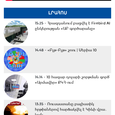
ԼՐԱՀՈՍ
15:25 -
Հրազդանում բացվել է Firebird AI
ընկերության «ԱԲ գործարանը»
14:48 -
«Բլթ-Բլթ» շոու | Սերիա 10
14:14 -
10 հազար դոլարի շորթման գործ՝
«Արմավիր» ՔԿՀ-ում
13:35 -
Ռուսաստանը բալիստիկ
հրթիռներով հարձակվել է Կիևի վրա․
կան...