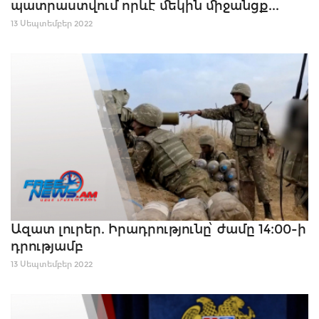
պատրաստվում որևէ մեկին միջանցք...
13 Սեպտեմբեր 2022
Ազատ լուրեր. Իրադրությունը՝ ժամը 14։00-ի
դրությամբ
13 Սեպտեմբեր 2022