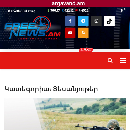
o
366.17
422.12
4.4525
8
8 ՕԳՈՍՏՈՍ 2026
Կատեգորիա:
Տեսանյութեր