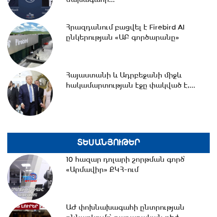
10:22 -
Հայաստանի և Ադրբեջանի միջև
հակամարտության էջը փակված է,...
Հրազդանում բացվել է Firebird AI
ընկերության «ԱԲ գործարանը»
21:38 -
ԱԺ փոխնախագահի ընտրության
Հայաստանի և Ադրբեջանի միջև
քննարկումը՝ քաղաքական թեժ
հակամարտության էջը փակված է,...
բանավեճերի...
20:12 -
Կտեսնեք, որ այն, ինչ ասացի,
ինչ որ ժամանակ հետո վարչապետն...
ՏԵՍԱՆՅՈՒԹԵՐ
10 հազար դոլարի շորթման գործ՝
19:35 -
Կաթողիկոսի գործով դատավորը
«Արմավիր» ՔԿՀ-ում
ինքնաբացարկ հայտնեց․07․08․26/19․
30/
ԱԺ փոխնախագահի ընտրության