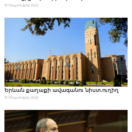
13 Սեպտեմբեր 2022
Երևան քաղաքի ավագանու նիստ.ուղիղ
13 Սեպտեմբեր 2022