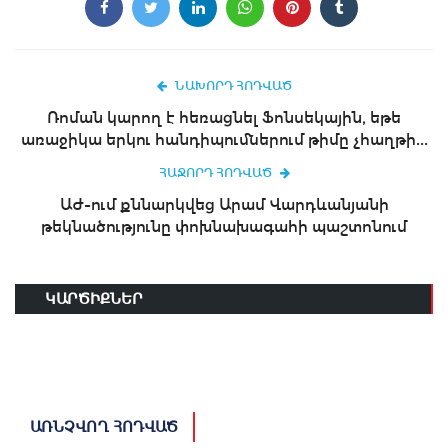
ՆԱԽՈՐԴ ՀՈԴՎԱԾ
Ռոման կարող է հեռացնել Ֆոնսեկային, եթե
առաջիկա երկու հանդիպումներում թիմը չհաղթի...
ՀԱՋՈՐԴ ՀՈԴՎԱԾ
ԱԺ-ում քննարկվեց Արամ Վարդևանյանի
թեկնածությունը փոխնախագահի պաշտոնում
ԿԱՐԾԻՔՆԵՐ
ԱՌՆՉՎՈՂ ՀՈԴՎԱԾ