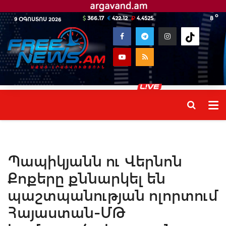
o
366.17
422.12
4.4525
8
9 ՕԳՈՍՏՈՍ 2026
Պապիկյանն ու Վերնոն
Քոքերը քննարկել են
պաշտպանության ոլորտում
Հայաստան-ՄԹ