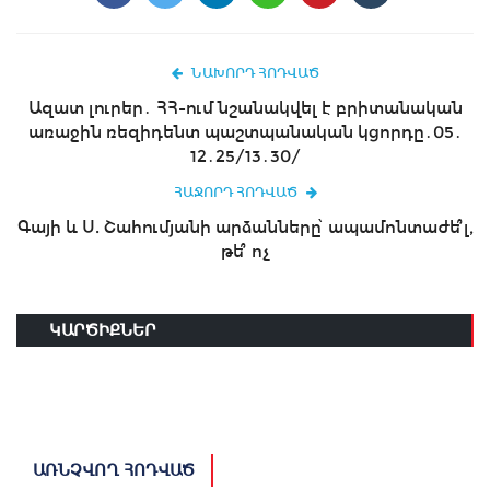
ՆԱԽՈՐԴ ՀՈԴՎԱԾ
Ազատ լուրեր․ ՀՀ-ում նշանակվել է բրիտանական
առաջին ռեզիդենտ պաշտպանական կցորդը․05․
12․25/13․30/
ՀԱՋՈՐԴ ՀՈԴՎԱԾ
Գայի և Ս. Շահումյանի արձանները՝ ապամոնտաժե՞լ,
թե՞ ոչ
ԿԱՐԾԻՔՆԵՐ
ԱՌՆՉՎՈՂ ՀՈԴՎԱԾ