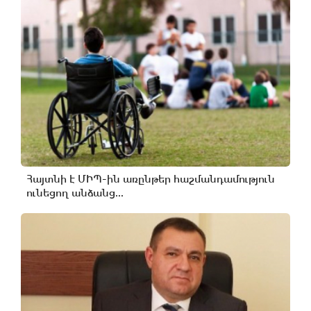
Հայտնի է ՄԻՊ-ին առընթեր հաշմանդամություն
ունեցող անձանց...