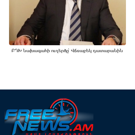
ԲԴԽ նախագահի ուղերձը՝ Վճռաբեկ դատարանին