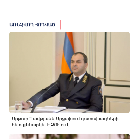
ԱՌՆՉՎՈՂ ՀՈԴՎԱԾ
Արթուր Դավթյանն Արցախում դատախազների
հետ քննարկել է ԶՈՒ-ում...