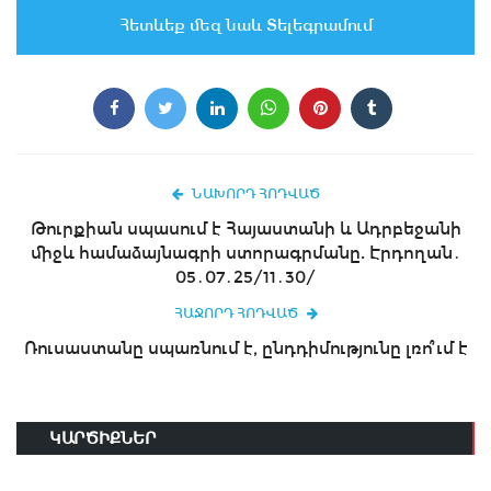
Հետևեք մեզ նաև Տելեգրամում
ՆԱԽՈՐԴ ՀՈԴՎԱԾ
Թուրքիան սպասում է Հայաստանի և Ադրբեջանի
միջև համաձայնագրի ստորագրմանը. Էրդողան․
05․07․25/11․30/
ՀԱՋՈՐԴ ՀՈԴՎԱԾ
Ռուսաստանը սպառնում է, ընդդիմությունը լռո՞ւմ է
ԿԱՐԾԻՔՆԵՐ