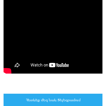
Հետևեք մեզ նաև Տելեգրամում