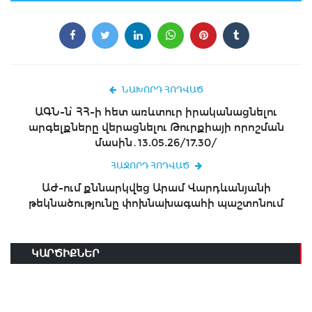
ՆԱԽՈՐԴ ՀՈԴՎԱԾ
ԱԳՆ-ն՝ ՀՀ-ի հետ առևտուր իրականացնելու
արգելքները վերացնելու Թուրքիայի որոշման
մասին․13.05.26/17.30/
ՀԱՋՈՐԴ ՀՈԴՎԱԾ
ԱԺ-ում քննարկվեց Արամ Վարդևանյանի
թեկնածությունը փոխնախագահի պաշտոնում
ԿԱՐԾԻՔՆԵՐ