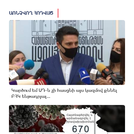
ԱՌՆՉՎՈՂ ՀՈԴՎԱԾ
Կարծում եմ ՍԴ-ն չի հասցնի այս կազմով քննել
ԲՀԿ ենթադրյալ...