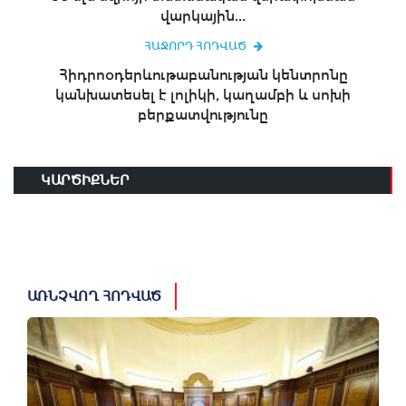
վարկային...
ՀԱՋՈՐԴ ՀՈԴՎԱԾ
Հիդրոօդերևութաբանության կենտրոնը
կանխատեսել է լոլիկի, կաղամբի և սոխի
բերքատվությունը
ԿԱՐԾԻՔՆԵՐ
ԱՌՆՉՎՈՂ ՀՈԴՎԱԾ