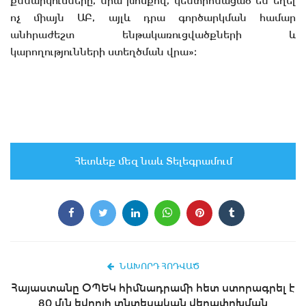
քննարկումները, նրա խոսքով, կենտրոնացած են եղել
ոչ միայն ԱԲ, այլև դրա գործարկման համար
անհրաժեշտ ենթակառուցվածքների և
կարողությունների ստեղծման վրա»։
Հետևեք մեզ նաև Տելեգրամում
ՆԱԽՈՐԴ ՀՈԴՎԱԾ
Հայաստանը ՕՊԵԿ հիմնադրամի հետ ստորագրել է
80 մլն եվրոյի տնտեսական վերափոխման