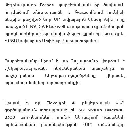
Հեղինակավոր Forbes պարբերականն իր ծավալուն
հոդվածում անդրադարձել է Գագարինում հունիսի
սկզբին բացված նոր ԱԲ տվյալային կենտրոնին, որը
հագեցած է NVIDIA Blackwell առաջատար գրաֆիկական
պրոցեսորներով։ Այս մասին ֆեյսբուքյան իր էջում գրել
է ԲՏԱ նախարար Մխիթար Հայրապետյանը:
Պարբերականը նշում է, որ Հայաստանը փորձում է
էլեկտրաէներգիան, ինժեներական տաղանդն ու
հաշվողական ենթակառուցվածքները վերածել
արտահանման նոր արտադրանքի։
Նշվում է, որ Eleveight AI ընկերության «ԱԲ
գործարանում» տեղադրված են 512 NVIDIA Blackwell
B300 պրոցեսորներ, որոնք ներկայում հասանելի
արհեստական բանականության (ԱԲ) ամենահզոր