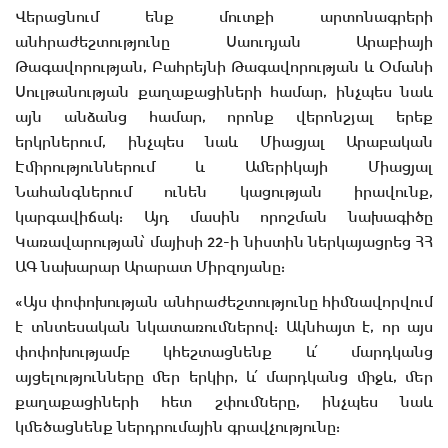
Վերացնում ենք մուտքի արտոնագրերի
անհրաժեշտությունը Սաուդյան Արաբիայի
Թագավորության, Բահրեյնի Թագավորության և Օմանի
Սուլթանության քաղաքացիների համար, ինչպես նաև
այն անձանց համար, որոնք վերոնշյալ երեք
երկրներում, ինչպես նաև Միացյալ Արաբական
Էմիրություններում և Ամերիկայի Միացյալ
Նահանգներում ունեն կացության իրավունք,
կարգավիճակ: Այդ մասին որոշման նախագիծը
Կառավարության՝ մայիսի 22-ի նիստին ներկայացրեց ՀՀ
ԱԳ նախարար Արարատ Միրզոյանը:
«Այս փոփոխության անհրաժեշտությունը հիմնավորվում
է տնտեսական նկատառումներով: Ակնհայտ է, որ այս
փոփոխությամբ կհեշտացնենք և՛ մարդկանց
այցելությունները մեր երկիր, և՛ մարդկանց միջև, մեր
քաղաքացիների հետ շփումները, ինչպես նաև
կմեծացնենք ներդրումային գրավչությունը: