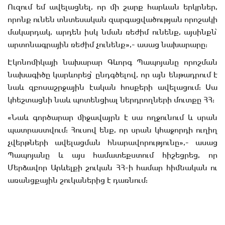
Ուզում եմ ավելացնել, որ մի շարք հարևան երկրներ,
որոնք ունեն տնտեսական զարգացվածության որոշակի
մակարդակ, արդեն իսկ նման ռեժիմ ունենք, այսինքն՝
արտոնագրային ռեժիմ չունենք»,- ասաց նախարարը:
Էկոնոմիկայի նախարար Գևորգ Պապոյանը որոշման
նախագիծը կարևորեց՝ ընդգծելով, որ այն ենթադրում է
նաև զբոսաշրջային էական հոսքերի ավելացում: Սա
կհեշտացնի նաև պոտենցիալ ներդրողների մուտքը ՀՀ:
«Նաև գործարար միջավայրն է սա ողջունում և սրան
պատրաստվում: Հուսով ենք, որ սրան կհաջորդի ուղիղ
չվերթների ավելացման հնարավորությունը»,- ասաց
Պապոյանը և այս համատեքստում հիշեցրեց, որ
Մերձավոր Արևելքի շուկան ՀՀ-ի համար հիմնական ու
առանցքային շուկաներից է դառնում: