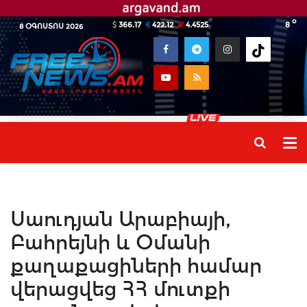
o
366.17
422.12
4.4525
8
8 ՕԳՈՍՏՈՍ 2026
Սաուդյան Արաբիայի,
Բահրեյնի և Օմանի
քաղաքացիների համար
վերացվեց ՀՀ մուտքի