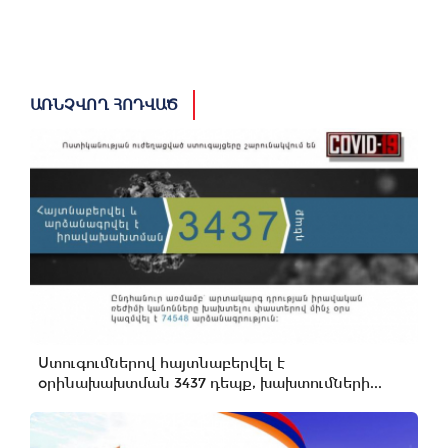
ԱՌՆՉՎՈՂ ՀՈԴՎԱԾ
Ստուգումներով հայտնաբերվել է
օրինախախտման 3437 դեպք, խախտումների...