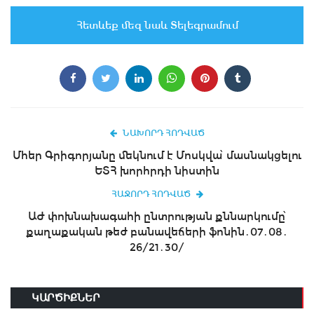
Հետևեք մեզ նաև Տելեգրամում
ՆԱԽՈՐԴ ՀՈԴՎԱԾ
Մհեր Գրիգորյանը մեկնում է Մոսկվա՝ մասնակցելու
ԵՏՀ խորհրդի նիստին
ՀԱՋՈՐԴ ՀՈԴՎԱԾ
ԱԺ փոխնախագահի ընտրության քննարկումը՝
քաղաքական թեժ բանավեճերի ֆոնին․07․08․
26/21․30/
ԿԱՐԾԻՔՆԵՐ