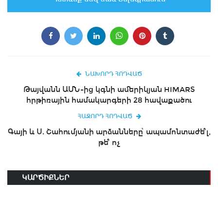
ՆԱԽՈՐԴ ՀՈԴՎԱԾ
Թայվանն ԱՄՆ-ից կգնի ամերիկյան HIMARS
հրթիռային համակարգերի 28 հավաքածու
ՀԱՋՈՐԴ ՀՈԴՎԱԾ
Գայի և Ս. Շահումյանի արձանները՝ ապամոնտաժե՞լ,
թե՞ ոչ
ԿԱՐԾԻՔՆԵՐ