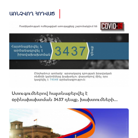
ԱՌՆՉՎՈՂ ՀՈԴՎԱԾ
Ստուգումներով հայտնաբերվել է
օրինախախտման 3437 դեպք, խախտումների...