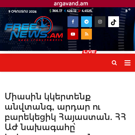
o
366.17
422.12
4.4525
8
9 ՕԳՈՍՏՈՍ 2026
Միասին կկերտենք
անվտանգ, արդար ու
բարեկեցիկ Հայաստան. ՀՀ
ԱԺ նախագահը՝