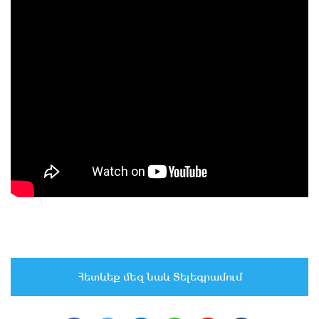
Հետևեք մեզ նաև Տելեգրամում