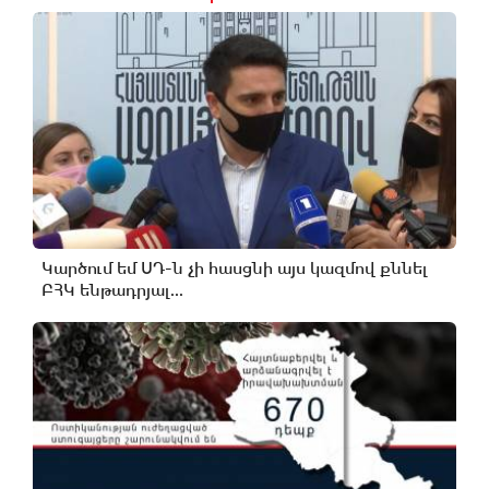
Կարծում եմ ՍԴ-ն չի հասցնի այս կազմով քննել
ԲՀԿ ենթադրյալ...