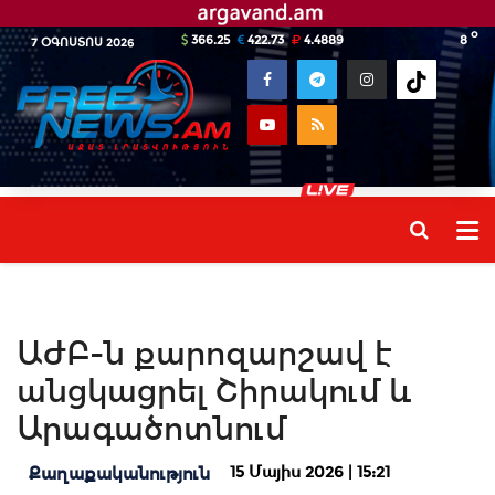
o
366.25
422.73
4.4889
8
7 ՕԳՈՍՏՈՍ 2026
ԱԺԲ-ն քարոզարշավ է
անցկացրել Շիրակում և
Արագածոտնում
15 Մայիս 2026 | 15:21
Քաղաքականություն