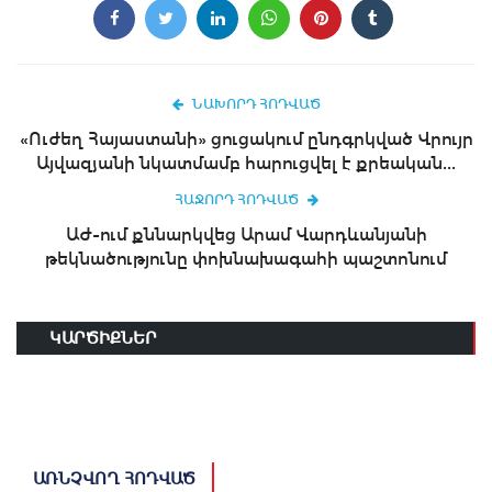
ՆԱԽՈՐԴ ՀՈԴՎԱԾ
«Ուժեղ Հայաստանի» ցուցակում ընդգրկված Վրույր
Այվազյանի նկատմամբ հարուցվել է քրեական...
ՀԱՋՈՐԴ ՀՈԴՎԱԾ
ԱԺ-ում քննարկվեց Արամ Վարդևանյանի
թեկնածությունը փոխնախագահի պաշտոնում
ԿԱՐԾԻՔՆԵՐ
ԱՌՆՉՎՈՂ ՀՈԴՎԱԾ