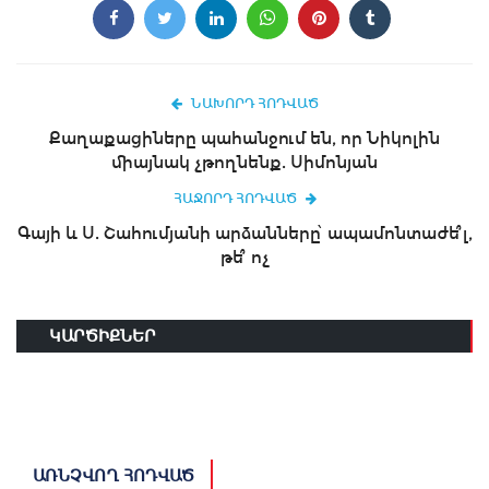
ՆԱԽՈՐԴ ՀՈԴՎԱԾ
Քաղաքացիները պահանջում են, որ Նիկոլին
միայնակ չթողնենք. Սիմոնյան
ՀԱՋՈՐԴ ՀՈԴՎԱԾ
Գայի և Ս. Շահումյանի արձանները՝ ապամոնտաժե՞լ,
թե՞ ոչ
ԿԱՐԾԻՔՆԵՐ
ԱՌՆՉՎՈՂ ՀՈԴՎԱԾ