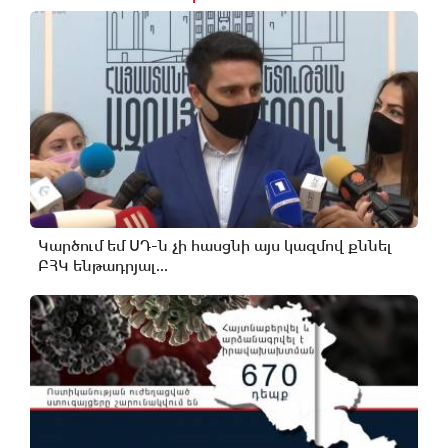
Կարծում եմ ՍԴ-ն չի հասցնի այս կազմով քննել
ԲՀԿ ենթադրյալ...