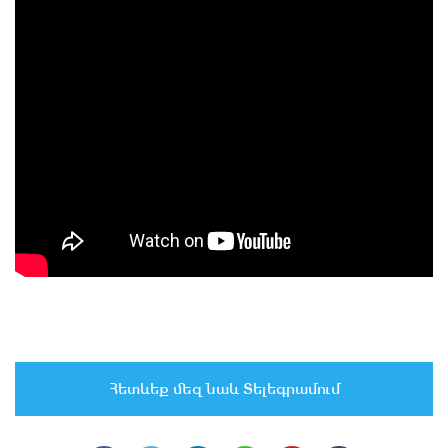
Հետևեք մեզ նաև Տելեգրամում