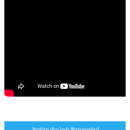
Հետևեք մեզ նաև Տելեգրամում