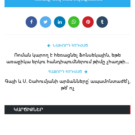
ՆԱԽՈՐԴ ՀՈԴՎԱԾ
Ռոման կարող է հեռացնել Ֆոնսեկային, եթե
առաջիկա երկու հանդիպումներում թիմը չհաղթի...
ՀԱՋՈՐԴ ՀՈԴՎԱԾ
Գայի և Ս. Շահումյանի արձանները՝ ապամոնտաժե՞լ,
թե՞ ոչ
ԿԱՐԾԻՔՆԵՐ