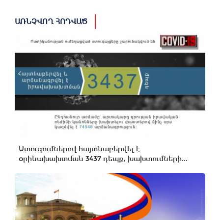
ԱՌՆՉՎՈՂ ՀՈԴՎԱԾ
Ստուգումներով հայտնաբերվել է
օրինախախտման 3437 դեպք, խախտումների...