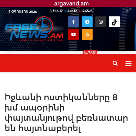
o
366.17
422.12
4.4525
8
9 ՕԳՈՍՏՈՍ 2026
Իջևանի ոստիկանները 8
խմ ապօրինի
փայտանյութով բեռնատար
են հայտնաբերել