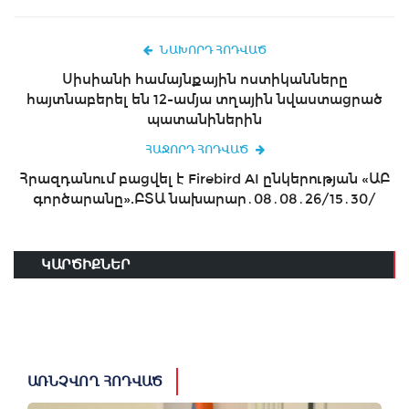
ՆԱԽՈՐԴ ՀՈԴՎԱԾ
Սիսիանի համայնքային ոստիկանները
հայտնաբերել են 12-ամյա տղային նվաստացրած
պատանիներին
ՀԱՋՈՐԴ ՀՈԴՎԱԾ
Հրազդանում բացվել է Firebird AI ընկերության «ԱԲ
գործարանը».ԲՏԱ նախարար․08․08․26/15․30/
ԿԱՐԾԻՔՆԵՐ
ԱՌՆՉՎՈՂ ՀՈԴՎԱԾ