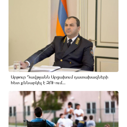
Արթուր Դավթյանն Արցախում դատախազների
հետ քննարկել է ԶՈՒ-ում...