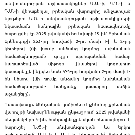
անվտանգության աշխատակիցներ Մ.Ս.-ի, Գ.Դ.-ի և
Դ.Մ.-ի վերաբերյալ քրեական վարույթից անջատված
նյութերը: Ն.Ծ.-ի անվտանգության աշխատակիցների
նկատմամբ հանրային քրեական հետապնդումը
հարուցվել էր 2025 թվականի հունվարի 13-ին՝ Քրեական
օրենսգրքի 253-րդ հոդվածի 2-րդ մասի 1-ի և 2-րդ
կետերով (մի խումբ անձանց կողմից նախնական
համաձայնությամբ գույքի պահպանման համար
նախատեսված միջոցը վնասելով կողոպուտ
կատարելը), ինչպես նաև 474-րդ հոդվածի 2-րդ մասի 1-
ին կետով (մի խումբ անձանց կողմից նախնական
համաձայնությամբ հանցանք կատարող անձին
աջակցելը):
Դատախազը, Քննչական կոմիտեում քննվող քրեական
վարույթի նախաքննության ընթացքում՝ 2025 թվականի
սեպտեմբերի 4-ին, հանրային քրեական հետապնդում է
հարուցել Ն.Ծ.-ի անվտանգության ևս երկու
աշխատակցի՝ Ա.Ա.-ի և Ա.Մ.-ի, նկատմամբ՝ Քրեական