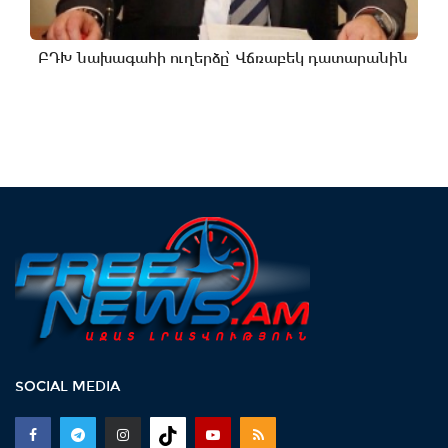
ԲԴԽ նախագահի ուղերձը՝ Վճռաբեկ դատարանին
SOCIAL MEDIA