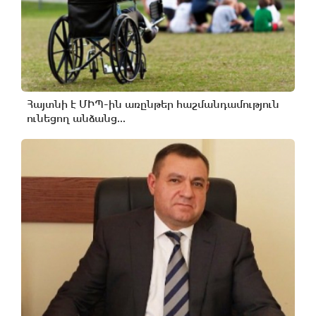
Հայտնի է ՄԻՊ-ին առընթեր հաշմանդամություն
ունեցող անձանց...