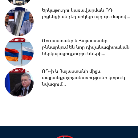
Երկաթուղու կառավարման ՌԴ
16:31 -
Բացահայտվել է Գագիկ
լիցենցիան չեղարկելը այդ գումարով...
Ծառուկյանի և Սեդրակ Առուստամյանի
կողմից...
Ռուսաստանը և Հայաստանը
16:08 -
Փոխարժեքներ և տնտեսական
քննարկում են նոր դիվանագիտական
լուրեր 07.08.2026
ներկայացուցչությունների...
ՌԴ-ի և Հայաստանի միջև
15:37 -
ՌԴ-ի և Հայաստանի միջև
ապրանքաշրջանառությունը կտրուկ
ապրանքաշրջանառությունը կտրուկ
նվազում...
նվազում...
15:06 -
ԵԱՏՄ-ում առկա
տարաձայնություններից տուժում են
բոլոր կողմերը.Լևոնյան