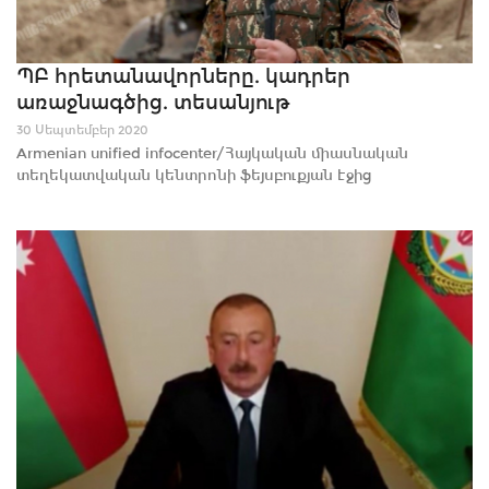
ՊԲ հրետանավորները. կադրեր
առաջնագծից. տեսանյութ
30 Սեպտեմբեր 2020
Armenian unified infocenter/Հայկական միասնական
տեղեկատվական կենտրոնի ֆեյսբուքյան էջից