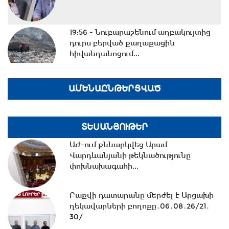
19:56 -
Նուբարաշենում աղբակույտից
դուրս բերված քաղաքացին
հիվանդանոցում...
19:06 -
Ռուբեն Ռուբինյանն ու
ԱՄԵՆԱԸՆԹԵՐՑՎԱԾ
Վալենտինա Մատվիենկոն քննարկել
են միջխորհրդարանական...
ՏԵՍԱՆՅՈՒԹԵՐ
18:00 -
Ազատ շփում Գնել Սարգսյանի
ԱԺ-ում քննարկվեց Արամ
հետ | 06.08.2026
Վարդևանյանի թեկնածությունը
փոխնախագահի...
17:32 -
Ռուսաստանը և Հայաստանը
Բաքվի դատարանը մերժել է Արցախի
քննարկում են նոր դիվանագիտական
ղեկավարների բողոքը․06․08․26/21․
ներկայացուցչությունների...
30/