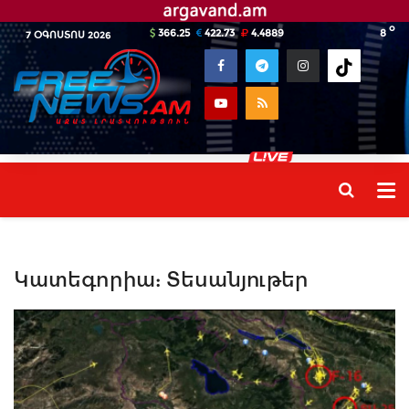
o
366.25
422.73
4.4889
8
7 ՕԳՈՍՏՈՍ 2026
Կատեգորիա:
Տեսանյութեր