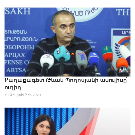
Քաղաքագետ Թևան Պողոսյանի ասուլիսը՝
ուղիղ
30 Սեպտեմբեր 2020