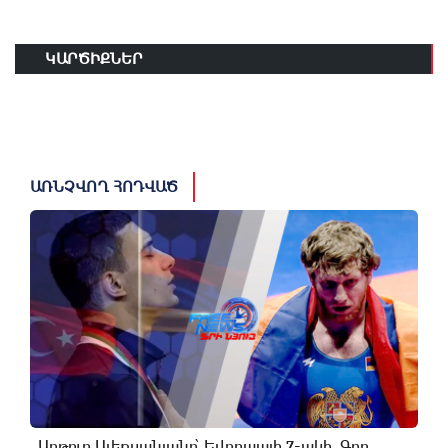
ԿԱՐԾԻՔՆԵՐ
ԱՌՆՉՎՈՂ ՀՈԴՎԱԾ
Արթուր Ալեքսանյանը՝ Եվրոպայի 7-ակի, Գոռ