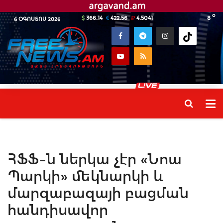
o
366.14
422.56
4.5041
8
6 ՕԳՈՍՏՈՍ 2026
ՀՖՖ–ն ներկա չէր «Նոա
Պարկի» մեկնարկի և
մարզաբազայի բացման
հանդիսավոր