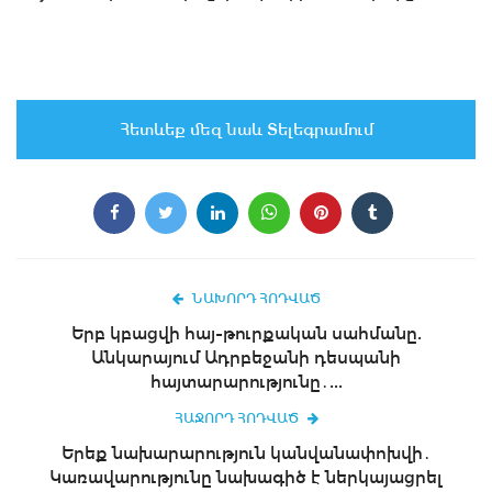
Հետևեք մեզ նաև Տելեգրամում
ՆԱԽՈՐԴ ՀՈԴՎԱԾ
Երբ կբացվի հայ-թուրքական սահմանը.
Անկարայում Ադրբեջանի դեսպանի
հայտարարությունը․...
ՀԱՋՈՐԴ ՀՈԴՎԱԾ
Երեք նախարարություն կանվանափոխվի․
Կառավարությունը նախագիծ է ներկայացրել