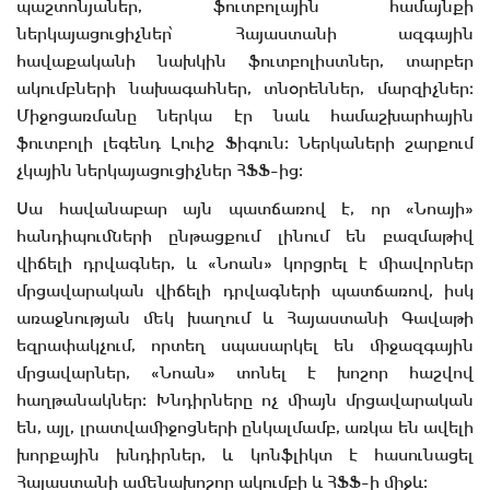
պաշտոնյաներ, ֆուտբոլային համայնքի
ներկայացուցիչներ՝ Հայաստանի ազգային
հավաքականի նախկին ֆուտբոլիստներ, տարբեր
ակումբների նախագահներ, տնօրեններ, մարզիչներ։
Միջոցառմանը ներկա էր նաև համաշխարհային
ֆուտբոլի լեգենդ Լուիշ Ֆիգուն։ Ներկաների շարքում
չկային ներկայացուցիչներ ՀՖՖ–ից։
Սա հավանաբար այն պատճառով է, որ «Նոայի»
հանդիպումների ընթացքում լինում են բազմաթիվ
վիճելի դրվագներ, և «Նոան» կորցրել է միավորներ
մրցավարական վիճելի դրվագների պատճառով, իսկ
առաջնության մեկ խաղում և Հայաստանի Գավաթի
եզրափակչում, որտեղ սպասարկել են միջազգային
մրցավարներ, «Նոան» տոնել է խոշոր հաշվով
հաղթանակներ։ Խնդիրները ոչ միայն մրցավարական
են, այլ, լրատվամիջոցների ընկալմամբ, առկա են ավելի
խորքային խնդիրներ, և կոնֆլիկտ է հասունացել
Հայաստանի ամենախոշոր ակումբի և ՀՖՖ–ի միջև։