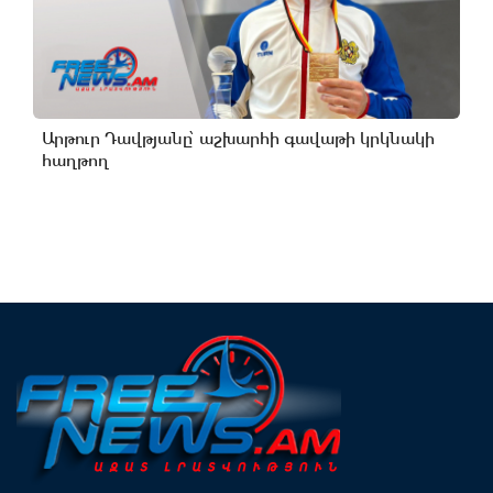
Արթուր Դավթյանը՝ աշխարհի գավաթի կրկնակի
հաղթող