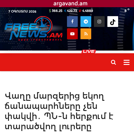
o
366.25
422.73
4.4889
8
7 ՕԳՈՍՏՈՍ 2026
Վաղը մարզերից եկող
ճանապարհները չեն
փակվի․ ՊՆ-ն հերքում է
տարածվող լուրերը