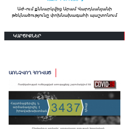
ԱԺ-ում քննարկվեց Արամ Վարդևանյանի
թեկնածությունը փոխնախագահի պաշտոնում
ԿԱՐԾԻՔՆԵՐ
ԱՌՆՉՎՈՂ ՀՈԴՎԱԾ