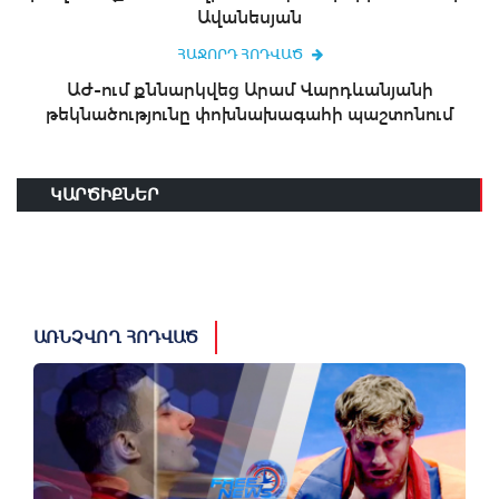
Ավանեսյան
ՀԱՋՈՐԴ ՀՈԴՎԱԾ
ԱԺ-ում քննարկվեց Արամ Վարդևանյանի
թեկնածությունը փոխնախագահի պաշտոնում
ԿԱՐԾԻՔՆԵՐ
ԱՌՆՉՎՈՂ ՀՈԴՎԱԾ