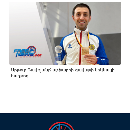
Արթուր Դավթյանը՝ աշխարհի գավաթի կրկնակի
հաղթող