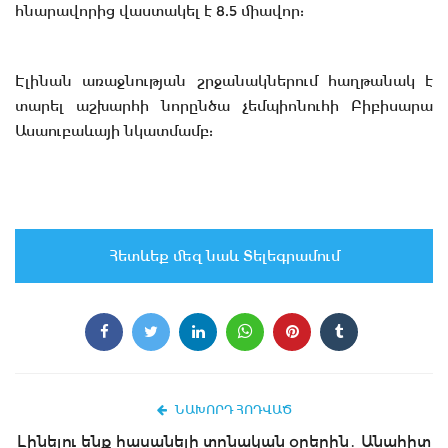
հնարավորից վաստակել է 8.5 միավոր:
Էլինան առաջնության շրջանակներում հաղթանակ է
տարել աշխարհի նորընծա չեմպիոնուհի Բիբիսարա
Ասաուբաևայի նկատմամբ:
Հետևեք մեզ նաև Տելեգրամում
ՆԱԽՈՐԴ ՀՈԴՎԱԾ
Լինելու ենք հասանելի տոնական օրերին․ Անահիտ