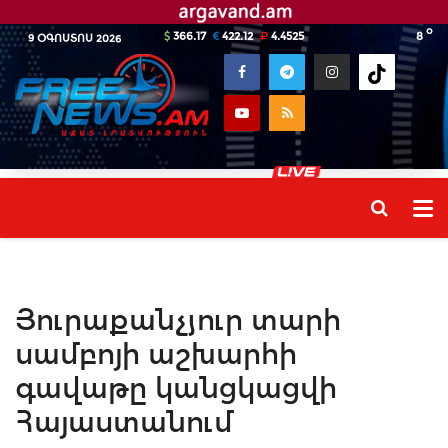
o
366.17
422.12
4.4525
8
9 ՕԳՈՍՏՈՍ 2026
Յուրաքանչյուր տարի
սամբոյի աշխարհի
գավաթը կանցկացվի
Հայաստանում