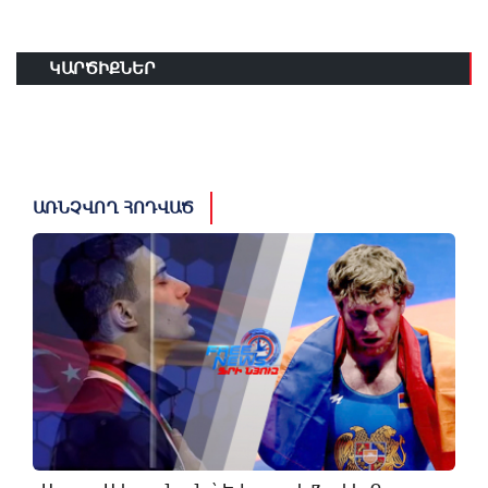
ԿԱՐԾԻՔՆԵՐ
ԱՌՆՉՎՈՂ ՀՈԴՎԱԾ