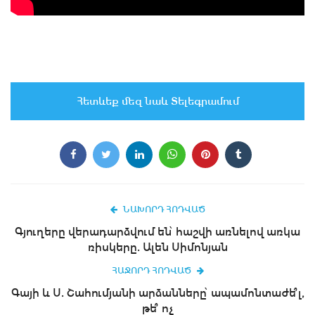
Հետևեք մեզ նաև Տելեգրամում
ՆԱԽՈՐԴ ՀՈԴՎԱԾ
Գյուղերը վերադարձվում են՝ հաշվի առնելով առկա
ռիսկերը. Ալեն Սիմոնյան
ՀԱՋՈՐԴ ՀՈԴՎԱԾ
Գայի և Ս. Շահումյանի արձանները՝ ապամոնտաժե՞լ,
թե՞ ոչ