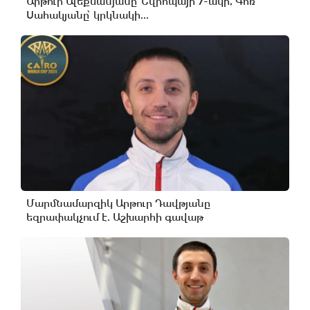
Արթուր Ալեքսանյանը՝ Եվրոպայի 7-ակի, Գոռ
Սահակյանը՝ կրկնակի...
Մարմնամարզիկ Արթուր Դավթյանը
եզրափակչում է. Աշխարհի գավաթ