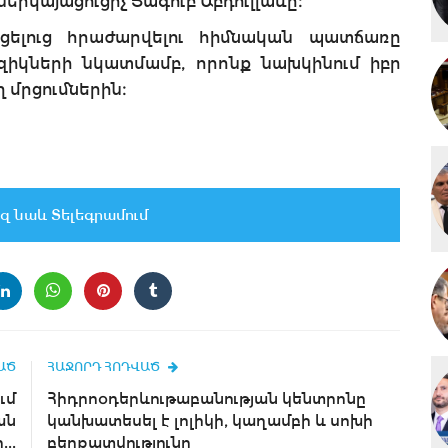
րկայացուցիչ Յագուբ Աբդուլլաևը։
ցելուց հրաժարվելու հիմնական պատճառը
իկների նկատմամբ, որոնք նախկինում իբր
 մրցումներին։
զ նաև Տելեգրամում
ԱԾ
ՀԱՋՈՐԴ ՀՈԴՎԱԾ
ւմ
Հիդրոօդերևութաբանության կենտրոնը
ան
կանխատեսել է լոլիկի, կաղամբի և սոխի
..
բերքատվությունը