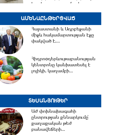
հացի արտադրամասի...
ԱՄԵՆԱԸՆԹԵՐՑՎԱԾ
13:30 -
«Առինջ մոլ»-ում
Հայաստանի և Ադրբեջանի
բացահայտվել է 1,3 մլրդ դրամի
միջև հակամարտության էջը
թաքցված հարկման...
փակված է,...
13:00 -
Մինչ Եվրասիական
Հիդրոօդերևութաբանության
միջկառավարական խորհրդի
կենտրոնը կանխատեսել է
ընդլայնված կազմով...
լոլիկի, կաղամբի...
12:33 -
Իրանի
հետախուզությունը հայտնել է
«Մոսադ»-ի հետ կապ
ՏԵՍԱՆՅՈՒԹԵՐ
ունեցող...
ԱԺ փոխնախագահի
ընտրության քննարկումը՝
12:15 -
Նիկոլ Փաշինյանը
քաղաքական թեժ
պատասխանել է ռուսական
բանավեճերի...
լրատվամիջոցների