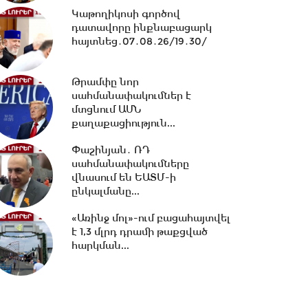
ներկայացուցիչների...
Կաթողիկոսի գործով
դատավորը ինքնաբացարկ
11:26 -
Եվրասիական
հայտնեց․07․08․26/19․30/
տնտեսական միությունը
չպետք է դիտարկվի որպես...
Թրամփը նոր
սահմանափակումներ է
10:38 -
Օրը սկսեցի
մտցնում ԱՄՆ
հեծանվային զբոսանքով՝ Իսիկ
քաղաքացիություն...
Կուլ լճի ափերին․...
Փաշինյան․ ՌԴ
սահմանափակումները
վնասում են ԵԱՏՄ-ի
10:13 -
ՀՀ ԱԺ իններորդ
ընկալմանը...
գումարման առաջին
նստաշրջան 07.08.2026
«Առինջ մոլ»-ում բացահայտվել
#ուղիղ
է 1,3 մլրդ դրամի թաքցված
հարկման...
10:11 -
Եվրասիական
միջկառավարական խորհրդի
նիստ. #ուղիղ