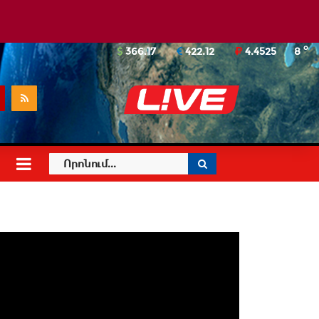
o
366.17
422.12
4.4525
8