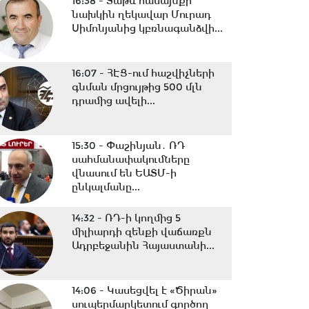
16:38 -
Տաթև համայնքի
նախկին ղեկավար Մուրադ
Սիմոնյանից կբռնագանձվի...
16:07 -
ՀԷՑ-ում հաշվիչների
գնման մրցույթից 500 մլն
դրամից ավելի...
15:30 -
Փաշինյան․ ՌԴ
սահմանափակումները
վնասում են ԵԱՏՄ-ի
ընկալմանը...
14:32 -
ՌԴ-ի կողմից 5
միլիարդի զենքի վաճառքն
Ադրբեջանին Հայաստանի...
14:06 -
Կասեցվել է «Ծիրան»
սուպերմարկետում գործող