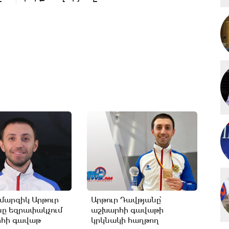
արզիկ Արթուր
Արթուր Դավթյանը՝
ը եզրափակչում
աշխարհի գավաթի
րհի գավաթ
կրկնակի հաղթող