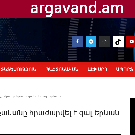
ՏՆՏԵՍՈՒԹՅՈՒՆ
ՊԱՇՏՈՆԱԿԱՆ
ԱՇԽԱՐՀ
ՍՊՈՐՏ
քականը հրաժարվել է գալ Երևան
քականը հրաժարվել է գալ Երևան