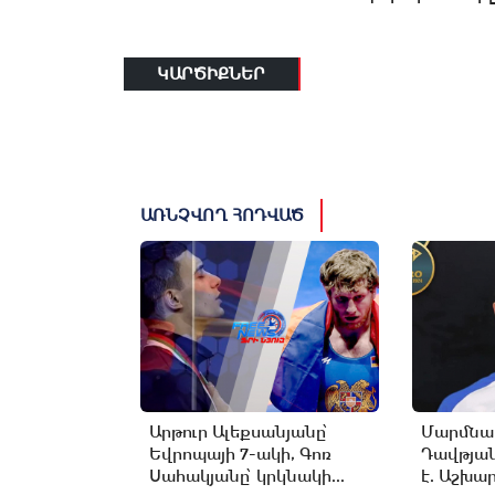
ԿԱՐԾԻՔՆԵՐ
ԱՌՆՉՎՈՂ ՀՈԴՎԱԾ
Արթուր Ալեքսանյանը՝
Մարմնամ
Եվրոպայի 7-ակի, Գոռ
Դավթյան
Սահակյանը՝ կրկնակի...
է. Աշխա