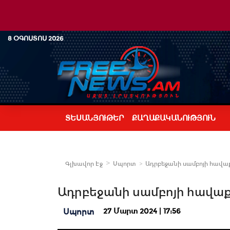
8 ՕԳՈՍՏՈՍ 2026
ՏԵՍԱՆՅՈՒԹԵՐ
ՔԱՂԱՔԱԿԱՆՈՒԹՅՈՒՆ
Գլխավոր Էջ
Սպորտ
Ադրբեջանի սամբոյի հավա
Ադրբեջանի սամբոյի հավա
27 Մարտ 2024 | 17:56
Սպորտ