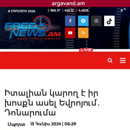
o
366.17
422.12
4.4525
8
8 ՕԳՈՍՏՈՍ 2026
Իտալիան կարող է իր
խոսքն ասել Եվրոյում․
Դոնարումա
13 Հունիս 2024 | 06:29
Սպորտ