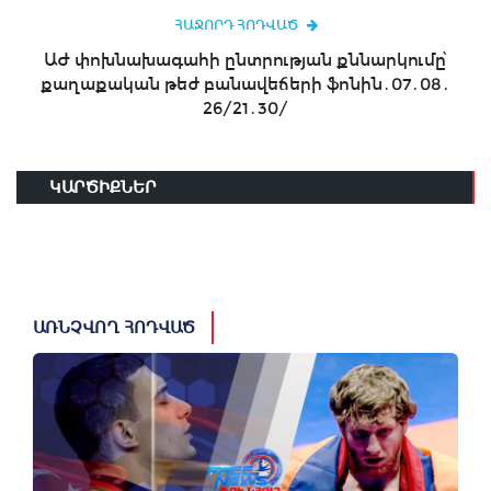
ՀԱՋՈՐԴ ՀՈԴՎԱԾ
ԱԺ փոխնախագահի ընտրության քննարկումը՝
քաղաքական թեժ բանավեճերի ֆոնին․07․08․
26/21․30/
ԿԱՐԾԻՔՆԵՐ
ԱՌՆՉՎՈՂ ՀՈԴՎԱԾ