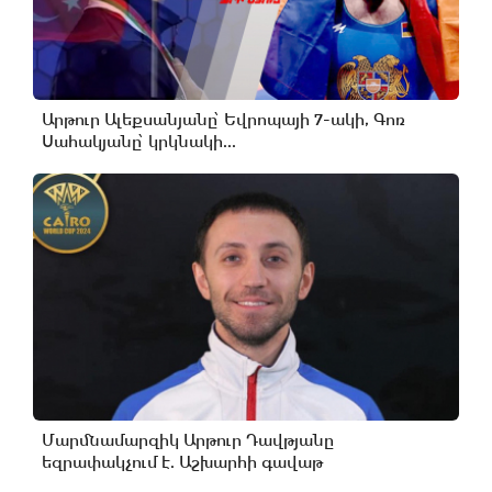
Արթուր Ալեքսանյանը՝ Եվրոպայի 7-ակի, Գոռ
Սահակյանը՝ կրկնակի...
Մարմնամարզիկ Արթուր Դավթյանը
եզրափակչում է. Աշխարհի գավաթ