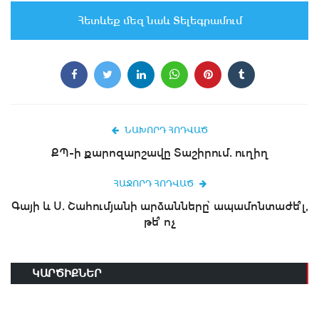
Հետևեք մեզ նաև Տելեգրամում
ՆԱԽՈՐԴ ՀՈԴՎԱԾ
ՔՊ-ի քարոզարշավը Տաշիրում. ուղիղ
ՀԱՋՈՐԴ ՀՈԴՎԱԾ
Գայի և Ս. Շահումյանի արձանները՝ ապամոնտաժե՞լ,
թե՞ ոչ
ԿԱՐԾԻՔՆԵՐ