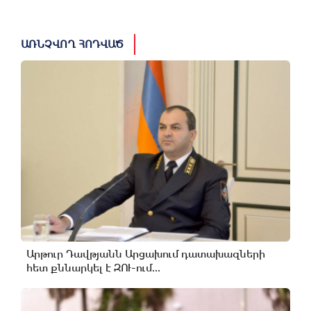
ԱՌՆՉՎՈՂ ՀՈԴՎԱԾ
Արթուր Դավթյանն Արցախում դատախազների
հետ քննարկել է ԶՈՒ-ում...