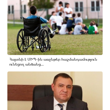
Հայտնի է ՄԻՊ-ին առընթեր հաշմանդամություն
ունեցող անձանց...