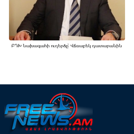
ԲԴԽ նախագահի ուղերձը՝ Վճռաբեկ դատարանին