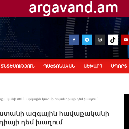
ՏՆՏԵՍՈՒԹՅՈՒՆ
ՊԱՇՏՈՆԱԿԱՆ
ԱՇԽԱՐՀ
ՍՊՈՐՏ
քականի մեկնարկային կազմը Իռլանդիայի դեմ խաղում
աստանի ազգային հավաքականի
դիայի դեմ խաղում