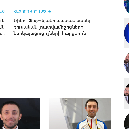
ԱԾ
ՀԱՋՈՐԴ ՀՈԴՎԱԾ
յն
Նիկոլ Փաշինյանը պատասխանել է
ան
ռուսական լրատվամիջոցների
..
ներկայացուցիչների հարցերին