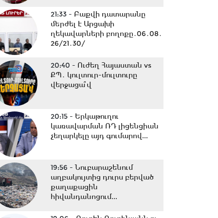
21:33 -
Բաքվի դատարանը
մերժել է Արցախի
ղեկավարների բողոքը․06․08․
26/21․30/
20:40 -
Ուժեղ Հայաստան vs
ՔՊ․ կուլտուր-մուլտուրը
վերջացա՞վ
20:15 -
Երկաթուղու
կառավարման ՌԴ լիցենցիան
չեղարկելը այդ գումարով...
19:56 -
Նուբարաշենում
աղբակույտից դուրս բերված
քաղաքացին
հիվանդանոցում...