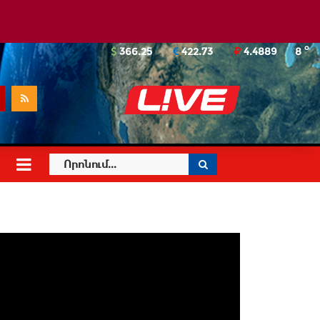
o
366.25
422.73
4.4889
8