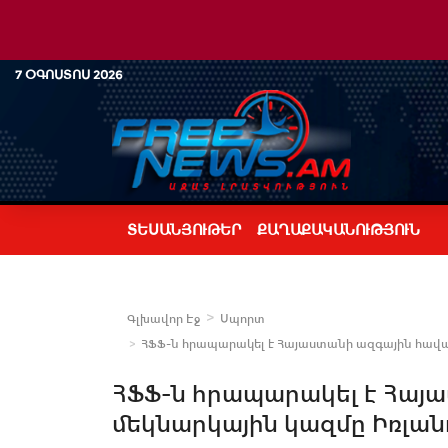
7 ՕԳՈՍՏՈՍ 2026
ՏԵՍԱՆՅՈՒԹԵՐ
ՔԱՂԱՔԱԿԱՆՈՒԹՅՈՒՆ
Գլխավոր Էջ
Սպորտ
ՀՖՖ-ն հրապարակել է Հայաստանի ազգային հավա
ՀՖՖ-ն հրապարակել է Հայ
մեկնարկային կազմը Իռլան