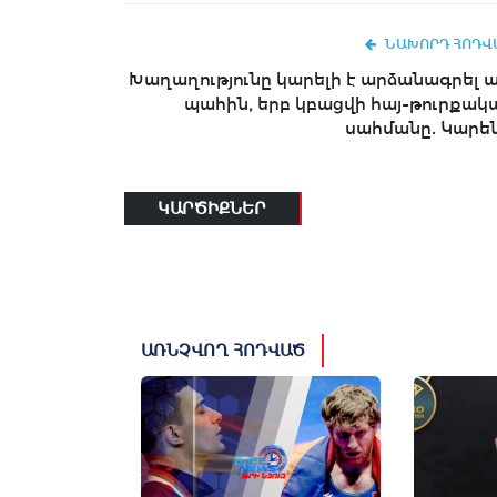
ՆԱԽՈՐԴ ՀՈԴՎ
Խաղաղությունը կարելի է արձանագրել ա
պահին, երբ կբացվի հայ-թուրքակ
սահմանը. Կարեն.
ԿԱՐԾԻՔՆԵՐ
ԱՌՆՉՎՈՂ ՀՈԴՎԱԾ