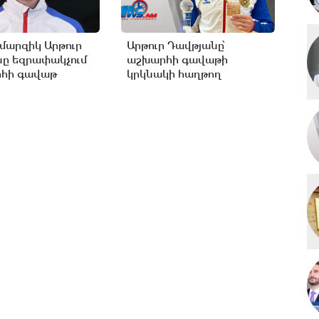
արզիկ Արթուր
Արթուր Դավթյանը՝
ը եզրափակչում
աշխարհի գավաթի
րհի գավաթ
կրկնակի հաղթող