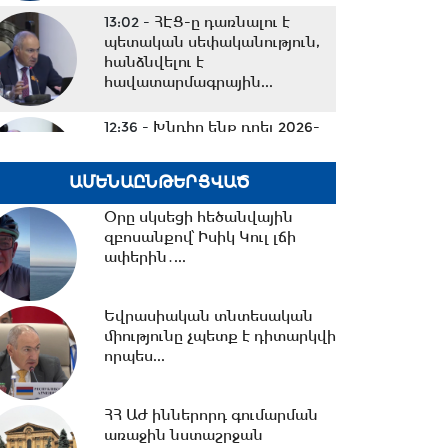
13:02 -
ՀԷՑ-ը դառնալու է
պետական սեփականություն,
հանձնվելու է
հավատարմագրային...
12:36 -
Խնդիր ենք դրել 2026-
2031 թթ.-ին պետությանը
վերադարձնել...
ԱՄԵՆԱԸՆԹԵՐՑՎԱԾ
Օրը սկսեցի հեծանվային
11:53 -
Կոնգոյում Էբոլայի
զբոսանքով՝ Իսիկ Կուլ լճի
հիվանդության նոր դեպքերի
ափերին․...
թիվը կրկնապատկվել...
Եվրասիական տնտեսական
միությունը չպետք է դիտարկվի
11:40 -
«Մուլտի գրուպ»
որպես...
կոնցեռնի տնօրեն Արթուր
Դալլաքյանը կալանավորվել...
ՀՀ ԱԺ իններորդ գումարման
առաջին նստաշրջան
11:32 -
«Մուլտի գրուպ»