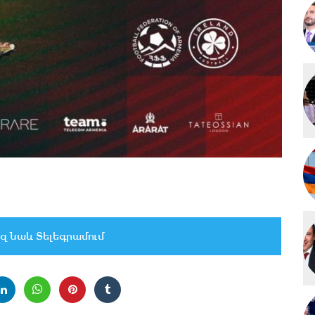
զ նաև Տելեգրամում