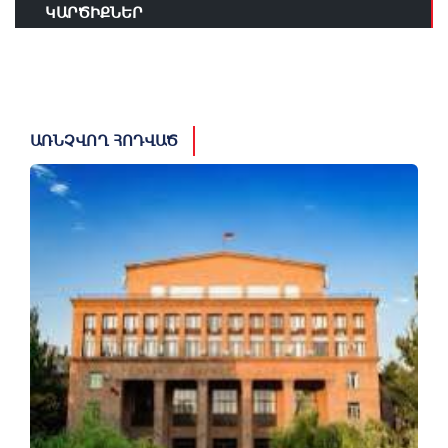
ԿԱՐԾԻՔՆԵՐ
ԱՌՆՉՎՈՂ ՀՈԴՎԱԾ