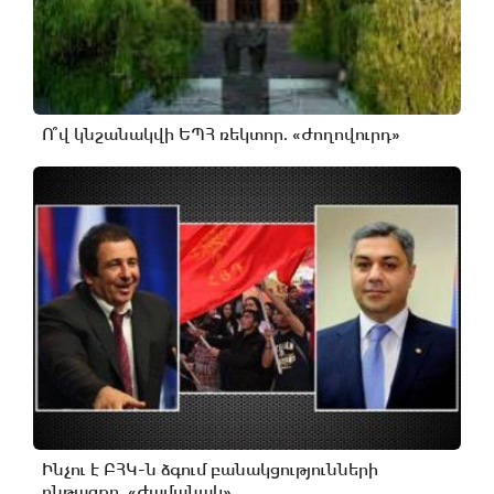
Ո՞վ կնշանակվի ԵՊՀ ռեկտոր. «Ժողովուրդ»
Ինչու է ԲՀԿ-ն ձգում բանակցությունների
ընթացքը. «Ժամանակ»